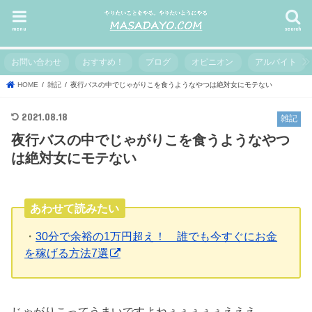
menu
search
お問い合わせ
おすすめ！
ブログ
オピニオン
アルバイト
HOME
雑記
夜行バスの中でじゃがりこを食うようなやつは絶対女にモテない
2021.08.18
雑記
夜行バスの中でじゃがりこを食うようなやつ
は絶対女にモテない
あわせて読みたい
・
30分で余裕の1万円超え！ 誰でも今すぐにお金
を稼げる方法7選
じゃがりこってうまいですよねぇぇぇぇぇえええ