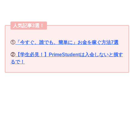
人気記事3選！
①
「今すぐ、誰でも、簡単に」お金を稼ぐ方法7選
②
【学生必見！】PrimeStudentは入会しないと損す
るで！