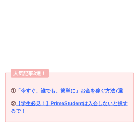
人気記事3選！
①
「今すぐ、誰でも、簡単に」お金を稼ぐ方法7選
②
【学生必見！】PrimeStudentは入会しないと損す
るで！