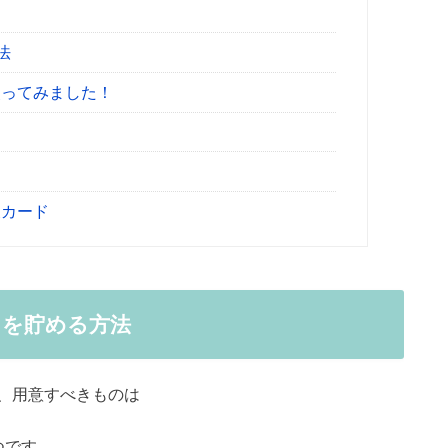
法
使ってみました！
天カード
トを貯める方法
、用意すべきものは
つです