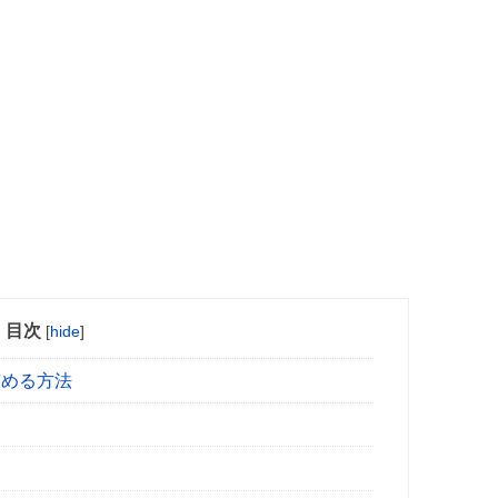
目次
[
hide
]
貯める方法
？