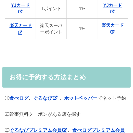
YJカード
YJカード
Tポイント
1%
楽天カード
楽天スーパ
楽天カード
1%
ーポイント
お得に予約する方法まとめ
①
食べログ
、
ぐるなび
、
ホットペッパー
でネット予約
②幹事無料クーポンがある店を探す
③
ぐるなびプレミアム会員
、
食べログプレミアム会員