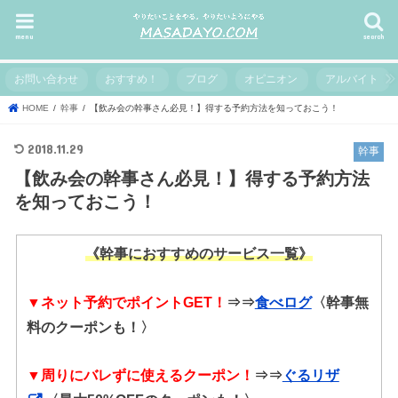
menu
search
お問い合わせ
おすすめ！
ブログ
オピニオン
アルバイト
HOME
幹事
【飲み会の幹事さん必見！】得する予約方法を知っておこう！
2018.11.29
幹事
【飲み会の幹事さん必見！】得する予約方法
を知っておこう！
《幹事におすすめのサービス一覧》
▼ネット予約でポイントGET！
⇒⇒
食べログ
〈幹事無
料のクーポンも！〉
▼周りにバレずに使えるクーポン！
⇒⇒
ぐるリザ