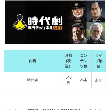
月額
コン
ライ
内容
(税
テン
ブ配
込）
ツ数
信
540
時代劇
26本
あり
円