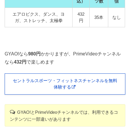
込）
ツ数
信
エアロビクス、ダンス、ヨ
432
35本
なし
ガ、ストレッチ、太極拳
円
GYAO!なら
980円
かかりますが、PrimeVideoチャンネル
なら
432円
で楽しめます
セントラルスポーツ・フィットネスチャンネルを無料
体験する
GYAO!とPrimeVideoチャンネルでは、利用できるコ
ンテンツに一部違いがあります