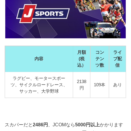
月額
コン
ライ
内容
(税
テン
ブ配
込）
ツ数
信
ラグビー、モータースポー
2138
ツ、サイクルロードレース、
109本
あり
円
サッカー、大学野球
スカパーだと
2486円
、JCOMなら
5000円以上
かかります