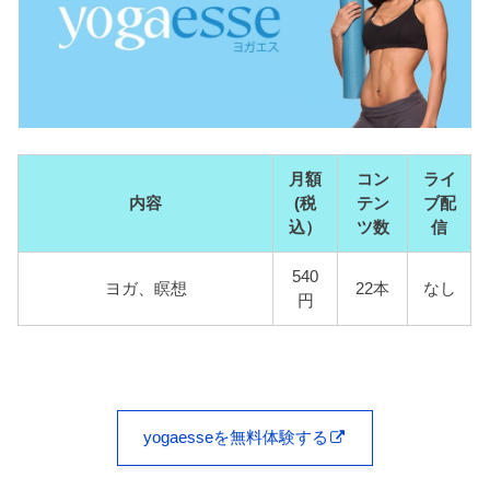
月額
コン
ライ
内容
(税
テン
ブ配
込）
ツ数
信
540
ヨガ、瞑想
22本
なし
円
yogaesseを無料体験する