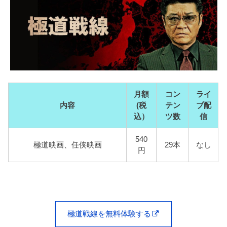
月額
コン
ライ
内容
(税
テン
ブ配
込）
ツ数
信
540
極道映画、任侠映画
29本
なし
円
極道戦線を無料体験する