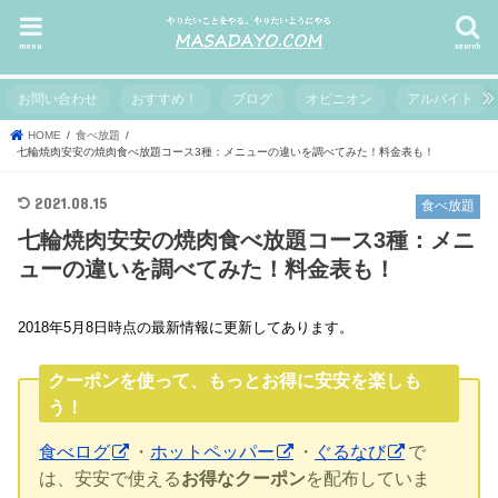
menu
search
お問い合わせ
おすすめ！
ブログ
オピニオン
アルバイト
HOME
食べ放題
七輪焼肉安安の焼肉食べ放題コース3種：メニューの違いを調べてみた！料金表も！
2021.08.15
食べ放題
七輪焼肉安安の焼肉食べ放題コース3種：メニ
ューの違いを調べてみた！料金表も！
2018年5月8日時点の最新情報に更新してあります。
クーポンを使って、もっとお得に安安を楽しも
う！
食べログ
・
ホットペッパー
・
ぐるなび
で
は、安安で使える
お得なクーポン
を配布していま