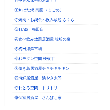
幹事さん無料のお店！！
①炉ばた焼 馬籠 （まごめ）
②焼肉・お鍋食べ飲み放題 さくら
③Tanto 梅田店
④食べ飲み放題居酒屋 琥珀の泉
⑤梅田海鮮市場
⑥和モダン空間 桜横丁
⑦焼き鳥居酒屋チキチキチキン
⑧海鮮居酒屋 浜やき太郎
⑨れとろ空間 トリトリ
⑩個室居酒屋 さんぱち家