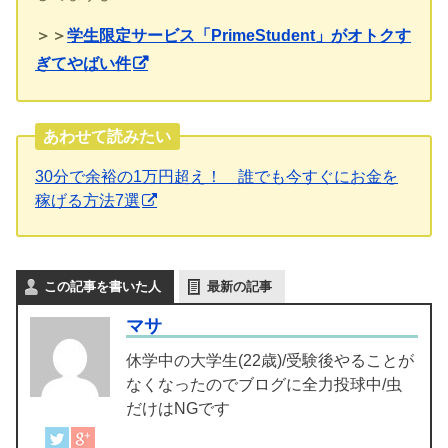
＞＞
学生限定サービス「PrimeStudent」がオトクす
ぎてやばい件
あわせて読みたい
30分で余裕の1万円超え！ 誰でも今すぐにお金を
稼げる方法7選
この記事を書いた人
最新の記事
マサ
休学中の大学生(22歳)/受験後やることが
なくなったのでブログに全力投球中/虫
だけはNGです