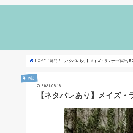
HOME
雑記
【ネタバレあり】メイズ・ランナー①②を5
雑記
2021.08.18
【ネタバレあり】メイズ・