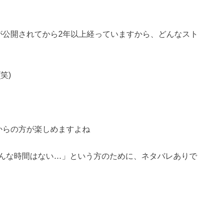
が公開されてから2年以上経っていますから、どんなスト
笑)
からの方が楽しめますよね
んな時間はない…」という方のために、ネタバレありで