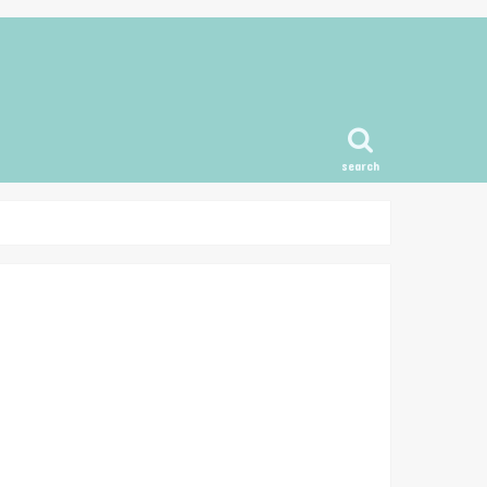
search