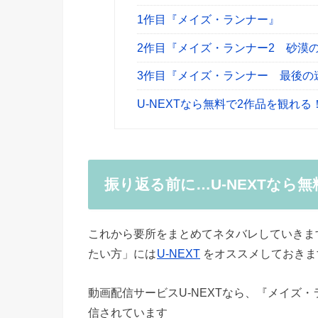
1作目『メイズ・ランナー』
2作目『メイズ・ランナー2 砂漠
3作目『メイズ・ランナー 最後の
U-NEXTなら無料で2作品を観れる
振り返る前に…U-NEXTなら
これから要所をまとめてネタバレしていきま
たい方」には
U-NEXT
をオススメしておきま
動画配信サービスU-NEXTなら、『メイズ
信されています