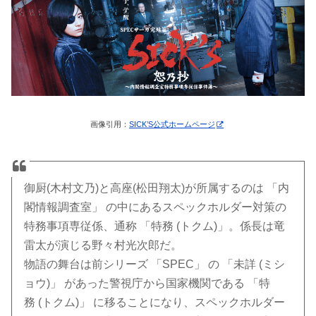
画像引用：
SICK’S公式ホームページ
御厨(木村文乃)と高座(松田翔太)が所属するのは 「内
閣情報調査室」 の中にあるスペックホルダー対策の
特務事項専従係、通称 「特務 (トクム)」。係長は竜
雷太が演じる野々村光次郎だ。
物語の舞台は前シリーズ 「SPEC」 の 「未詳 (ミシ
ョウ)」 があった警視庁から国家機関である 「特
務 (トクム)」 に移ることになり、スペックホルダー