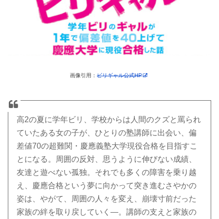
画像引用：
ビリギャル公式HP
高2の夏に学年ビリ、学校からは人間のクズと罵られ
ていたある女の子が、ひとりの塾講師に出会い、偏
差値70の超難関・慶應義塾大学現役合格を目指すこ
とになる。周囲の反対、思うように伸びない成績、
友達と遊べない孤独。それでも多くの障害を乗り越
え、慶應合格という夢に向かって突き進むさやかの
姿は、やがて、周囲の人々を変え、崩壊寸前だった
家族の絆を取り戻していく―。講師の支えと家族の