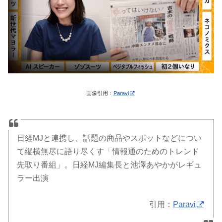
画像引用：
Paravi
日経MJと連携し、話題の商品やスポットなどについ
て縦横無尽に語り尽くす「情報通のためのトレンド
先取り番組」。日経MJ編集長と池澤あやかがレギュ
ラー出演
引用：
Paravi