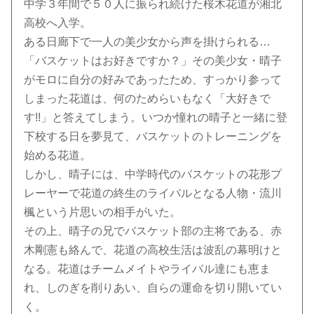
中学３年間で５０人に振られ続けた桜木花道が湘北
高校へ入学。
ある日廊下で一人の美少女から声を掛けられる…
「バスケットはお好きですか？」その美少女・晴子
がモロに自分の好みであったため、すっかり参って
しまった花道は、何のためらいもなく「大好きで
す!!」と答えてしまう。いつか憧れの晴子と一緒に登
下校する日を夢見て、バスケットのトレーニングを
始める花道。
しかし、晴子には、中学時代のバスケットの花形プ
レーヤーで花道の終生のライバルとなる人物・流川
楓という片思いの相手がいた。
その上、晴子の兄でバスケット部の主将である、赤
木剛憲も絡んで、花道の高校生活は波乱の幕明けと
なる。花道はチームメイトやライバル達にも恵ま
れ、しのぎを削りあい、自らの運命を切り開いてい
く。