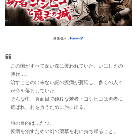
画像引用：
Paravi
この国がすべて深い森に覆われていた、いにしえの
時代…。
治すことの出来ない謎の疫病が蔓延し、多くの人々
が命を落としていた。
そんな中、真面目で純粋な若者・ヨシヒコは勇者に
選ばれ、村を救うために旅に出る。
旅の目的はふたつ。
疫病を治すための幻の薬草を村に持ち帰ること。