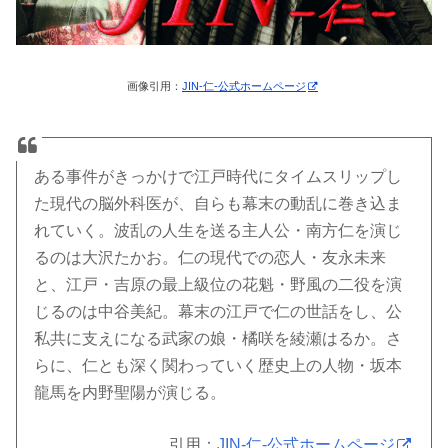
画像引用：
JIN-仁-公式ホームページ
ある事件がきっかけで江戸時代にタイムスリップし
た現代の脳外科医が、自らも幕末の動乱に巻き込ま
れていく。波乱の人生を送る主人公・南方仁を演じ
るのは大沢たかお。仁の現代での恋人・友永未来
と、江戸・吉原の最上級位の花魁・野風の二役を演
じるのは中谷美紀。幕末の江戸で仁の世話をし、公
私共に支えになる武家の娘・橘咲を綾瀬はるか。さ
らに、仁とも深く関わっていく歴史上の人物・坂本
龍馬を内野聖陽が演じる。
引用：
JIN-仁-公式ホームページ