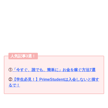
人気記事3選！
①
「今すぐ、誰でも、簡単に」お金を稼ぐ方法7選
②
【学生必見！】PrimeStudentは入会しないと損す
るで！