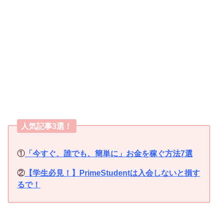
人気記事3選！
①
「今すぐ、誰でも、簡単に」お金を稼ぐ方法7選
②
【学生必見！】PrimeStudentは入会しないと損す
るで！