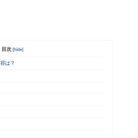
目次
[
hide
]
内容は？