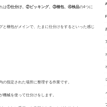
A
れは
①仕分け、②ピッキング、③梱包、④検品
の4つに
P
グと梱包がメインで、たまに仕分けをするといった感じ
内の指定された場所に整理する作業です。
が機械を使って仕分けをします。