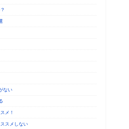
の？
選
がない
る
ススメ！
オススメしない