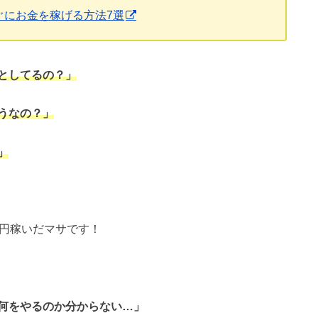
ぐにお金を稼げる方法7選
としてるの？」
うなの？」
」
万円稼いだマサです！
何をやるのか分からない…」