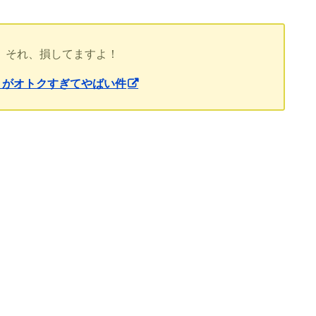
 それ、損してますよ！
nt」がオトクすぎてやばい件