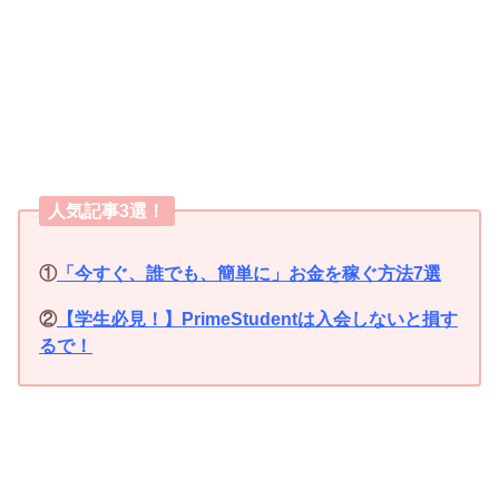
人気記事3選！
①
「今すぐ、誰でも、簡単に」お金を稼ぐ方法7選
②
【学生必見！】PrimeStudentは入会しないと損す
るで！