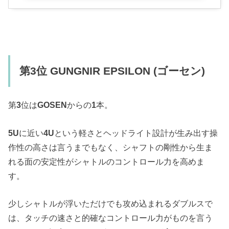
第3位 GUNGNIR EPSILON (ゴーセン)
第
3
位は
GOSEN
からの
1
本。
5U
に近い
4U
という軽さとヘッドライト設計が生み出す操
作性の高さは言うまでもなく、シャフトの剛性から生ま
れる面の安定性がシャトルのコントロール力を高めま
す。
少しシャトルが浮いただけでも攻め込まれるダブルスで
は、タッチの速さと的確なコントロール力がものを言う