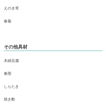
えのき茸
春菊
その他具材
木綿豆腐
春雨
しらたき
焼き麩