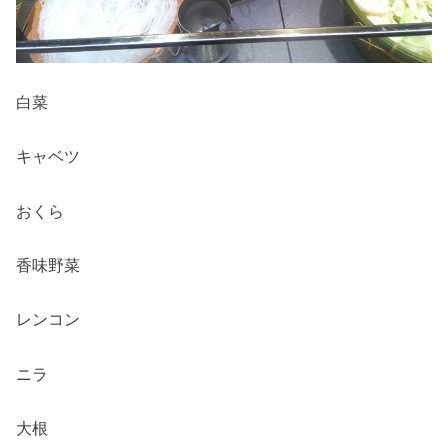
白菜
キャベツ
おくら
香味野菜
レンコン
ニラ
大根